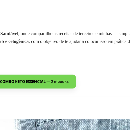
 Saudável
, onde compartilho as receitas de terceiros e minhas — simp
rb e cetogênica
, com o objetivo de te ajudar a colocar isso em prática d
COMBO KETO ESSENCIAL
— 2 e-books