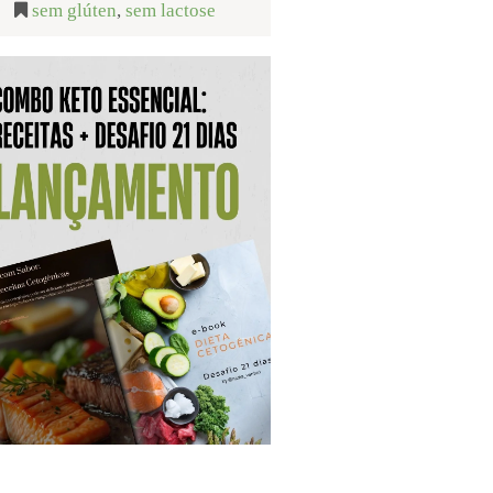
sem glúten
,
sem lactose