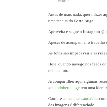
vanilla.
Antes de mais nada, quero dizer a
uma receita do
Betto Auge
.
Aproveita e segue o Instagram
@be
Apesar de acompanhar o trabalho d
As fotos são
impecáveis
e as
recei
Hoje, quando navego nos feeds d
nele na foto.
Já compartilhei aqui algumas recei
#metodobettoauge
tem uma identid
Confere as
receitas saudáveis
com o
das imagens é diferenciado.