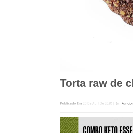
Torta raw de c
Publicado Em
28 De Abril De 2020 |
Em
Funcio