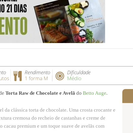
nto
Rendimento
Dificuldade
utos
1 forma M
Médio
 de
Torta Raw de Chocolate e Avelã
do
Betto Auge
.
 da clássica torta de chocolate. Uma crosta crocante e
xtura cremosa do recheio de castanhas e creme de
do cacau premium e um toque suave de avelãs com