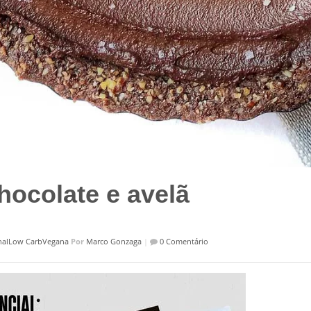
hocolate e avelã
nal
Low Carb
Vegana
Por
Marco Gonzaga
|
0 Comentário