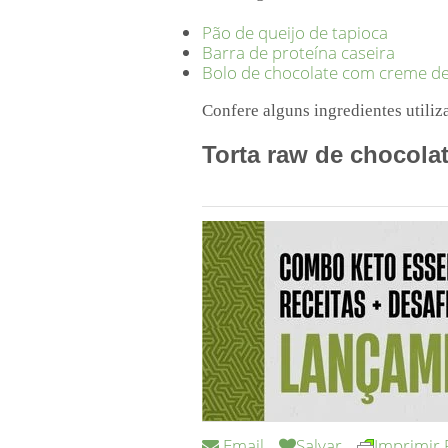
Pão de queijo de tapioca
Barra de proteína caseira
Bolo de chocolate com creme de
Confere alguns ingredientes utiliz
Torta raw de chocolate
Email
Salvar
Imprimir 