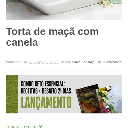
Torta de maçã com
canela
Publicado Em
24 De Abril De 2022 |
Em
Por
Marco Gonzaga
|
0 Comentário
Ir para a receita