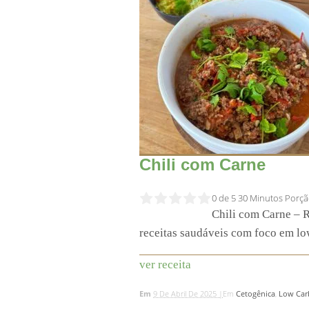
Chili com Carne
0 de 5
30 Minutos
Porçã
Chili com Carne – R
receitas saudáveis com foco em low
ver receita
Em
9 De Abril De 2025 |
Em
Cetogênica
,
Low Car