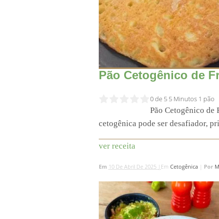
Pão Cetogênico de Fr
0 de 5
5 Minutos
1 pão
Pão Cetogênico de F
cetogênica pode ser desafiador, pr
ver receita
Em
10 De Abril De 2025 |
Em
Cetogênica
|
Por
M