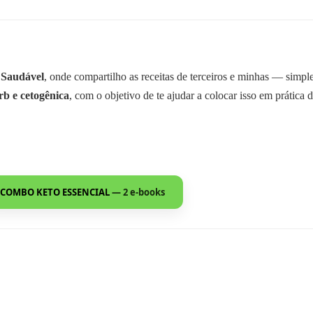
 Saudável
, onde compartilho as receitas de terceiros e minhas — simp
rb e cetogênica
, com o objetivo de te ajudar a colocar isso em prática d
COMBO KETO ESSENCIAL
— 2 e-books