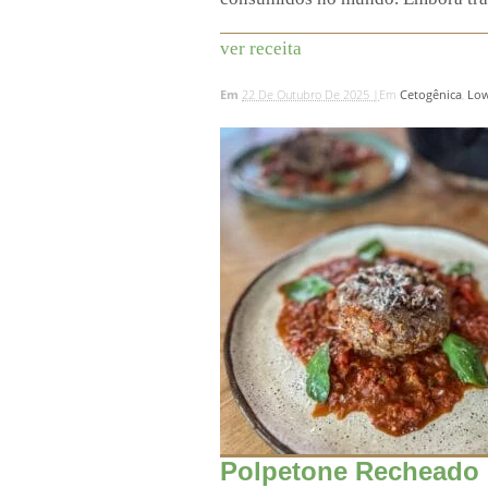
ver receita
Em
22 De Outubro De 2025 |
Em
Cetogênica
,
Low
Polpetone Recheado