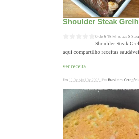
Shoulder Steak Grel
0 de 5
15 Minutos
8 Ste
Shoulder Steak Grel
aqui compartilho receitas saudávei
ver receita
Em
11 De Abril De 2025 |
Em
Brasileira
,
Cetogêni