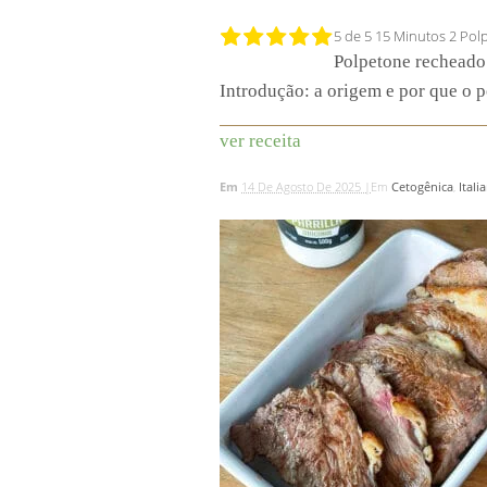
5 de 5
15 Minutos
2 Pol
Polpetone recheado 
Introdução: a origem e por que o p
ver receita
Em
14 De Agosto De 2025 |
Em
Cetogênica
,
Itali