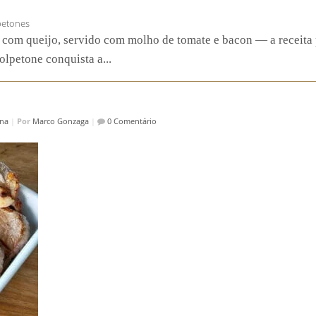
petones
com queijo, servido com molho de tomate e bacon — a receita pr
olpetone conquista a...
ana
|
Por
Marco Gonzaga
|
0 Comentário