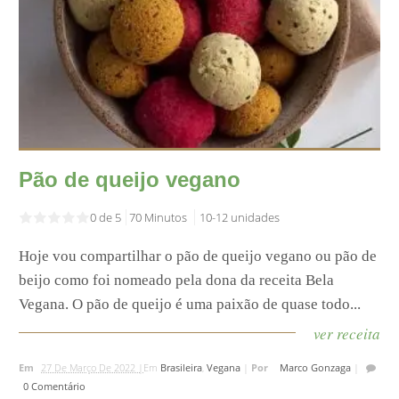
Pão de queijo vegano
0 de 5
70 Minutos
10-12 unidades
Hoje vou compartilhar o pão de queijo vegano ou pão de
beijo como foi nomeado pela dona da receita Bela
Vegana. O pão de queijo é uma paixão de quase todo...
ver receita
Em
27 De Março De 2022 |
Em
Brasileira
,
Vegana
|
Por
Marco Gonzaga
|
0 Comentário