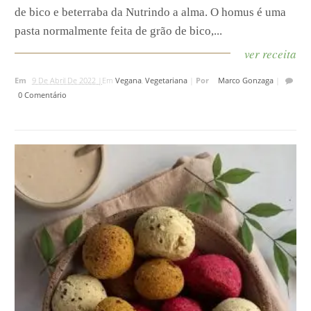
de bico e beterraba da Nutrindo a alma. O homus é uma
pasta normalmente feita de grão de bico,...
ver receita
Em
9 De Abril De 2022 |
Em
Vegana
,
Vegetariana
|
Por
Marco Gonzaga
|
0 Comentário