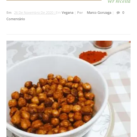
ver receita
Em
26 De Novembro De 2020 |
Em
Vegana
|
Por
Marco Gonzaga
|
0
Comentário