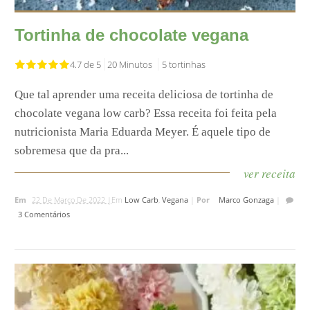
Tortinha de chocolate vegana
4.7 de 5
20 Minutos
5 tortinhas
Que tal aprender uma receita deliciosa de tortinha de
chocolate vegana low carb? Essa receita foi feita pela
nutricionista Maria Eduarda Meyer. É aquele tipo de
sobremesa que da pra...
ver receita
Em
22 De Março De 2022 |
Em
Low Carb
,
Vegana
|
Por
Marco Gonzaga
|
3 Comentários