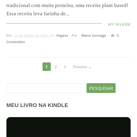
tradicional com muita proteína, uma receita plant based! ⁣
Essa receita leva farinha de...
ver receita
Em
23 De Agosto De 2020 |
Em
Vegana
|
Por
Marco Gonzaga
|
0
Comentário
1
2
3
Próximo →
Pesquisar
por:
MEU LIVRO NA KINDLE