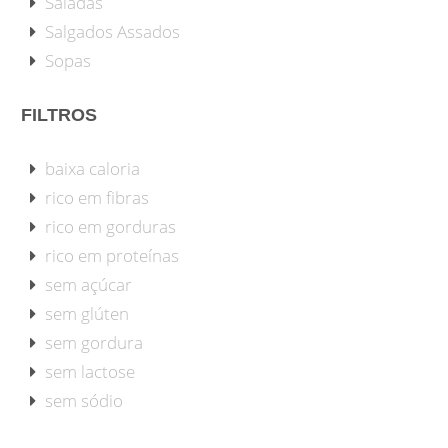
Saladas
Salgados Assados
Sopas
FILTROS
baixa caloria
rico em fibras
rico em gorduras
rico em proteínas
sem açúcar
sem glúten
sem gordura
sem lactose
sem sódio