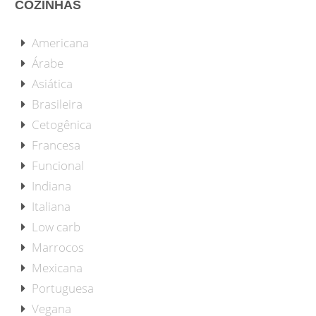
COZINHAS
Americana
Árabe
Asiática
Brasileira
Cetogênica
Francesa
Funcional
Indiana
Italiana
Low carb
Marrocos
Mexicana
Portuguesa
Vegana