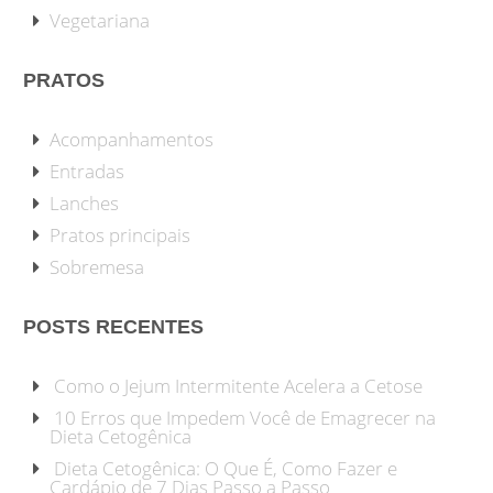
Vegetariana
PRATOS
Acompanhamentos
Entradas
Lanches
Pratos principais
Sobremesa
POSTS RECENTES
Como o Jejum Intermitente Acelera a Cetose
10 Erros que Impedem Você de Emagrecer na
Dieta Cetogênica
Dieta Cetogênica: O Que É, Como Fazer e
Cardápio de 7 Dias Passo a Passo