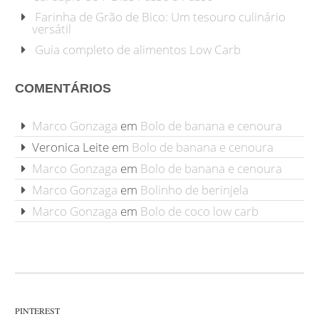
Farinha de Grão de Bico: Um tesouro culinário
versátil
Guia completo de alimentos Low Carb
COMENTÁRIOS
Marco Gonzaga
em
Bolo de banana e cenoura
Veronica Leite
em
Bolo de banana e cenoura
Marco Gonzaga
em
Bolo de banana e cenoura
Marco Gonzaga
em
Bolinho de berinjela
Marco Gonzaga
em
Bolo de coco low carb
PINTEREST