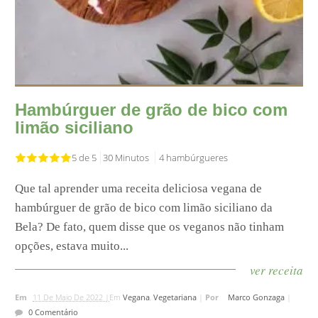
Hambúrguer de grão de bico com
limão siciliano
5 de 5
30 Minutos
4 hambúrgueres
Que tal aprender uma receita deliciosa vegana de
hambúrguer de grão de bico com limão siciliano da
Bela? De fato, quem disse que os veganos não tinham
opções, estava muito...
ver receita
Em
11 De Maio De 2022 |
Em
Vegana
,
Vegetariana
|
Por
Marco Gonzaga
|
0 Comentário