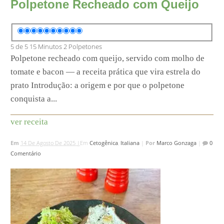
Polpetone Recheado com Queijo
5 de 5
15 Minutos
2 Polpetones
Polpetone recheado com queijo, servido com molho de
tomate e bacon — a receita prática que vira estrela do
prato Introdução: a origem e por que o polpetone
conquista a...
ver receita
Em
14 De Agosto De 2025 |
Em
Cetogênica
,
Italiana
|
Por
Marco Gonzaga
|
0
Comentário