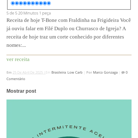
5 de 5
20 Minutos
1 peça
Receita de hoje T-Bone com Fraldinha na Frigideira Você
já ouviu falar em Filé Duplo ou Churrasco de Igreja? A
receita de hoje traz um corte conhecido por diferentes
nomes:...
ver receita
Em
25 De Abril De 2025 |
Em
Brasileira
,
Low Carb
|
Por
Marco Gonzaga
|
0
Comentário
Mostrar post