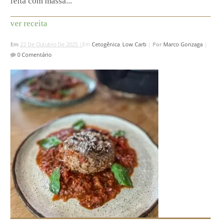
feita com massa...
ver receita
Em
22 De Outubro De 2025 |
Em
Cetogênica
,
Low Carb
|
Por
Marco Gonzaga
|
0 Comentário