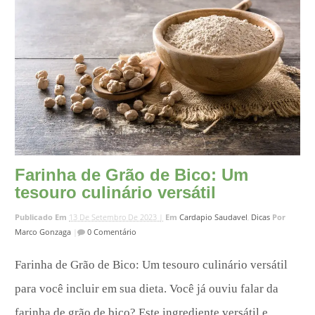
Farinha de Grão de Bico: Um
tesouro culinário versátil
Publicado Em
13 De Setembro De 2023 |
Em
Cardapio Saudavel
,
Dicas
Por
Marco Gonzaga
|
0 Comentário
Farinha de Grão de Bico: Um tesouro culinário versátil
para você incluir em sua dieta. Você já ouviu falar da
farinha de grão de bico? Este ingrediente versátil e