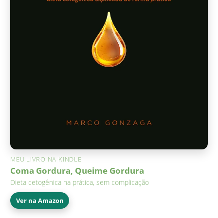
MEU LIVRO NA KINDLE
Coma Gordura, Queime Gordura
Dieta cetogênica na prática, sem complicação
Ver na Amazon