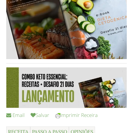
Email
Salvar
Imprimir Receira
RECEITA
PASSO A PASSO
OPINIÕES