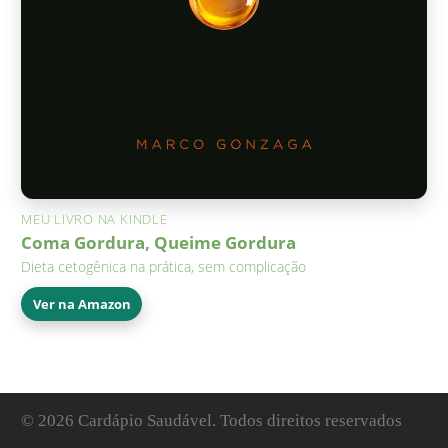
MEU LIVRO NA KINDLE
Coma Gordura, Queime Gordura
Dieta cetogênica na prática, sem complicação
Ver na Amazon
© 2026 Cardápio Saudável. Todos direitos reservados