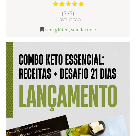
(5 /
5
)
1
avaliação
sem glúten
,
sem lactose