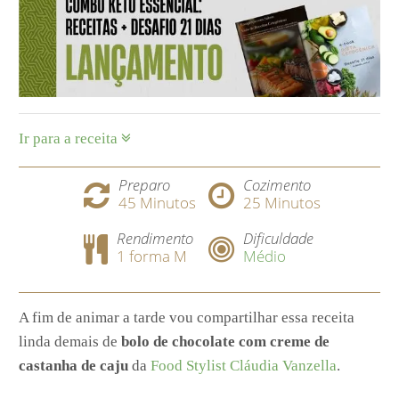
Ir para a receita
Preparo
Cozimento
45
Minutos
25
Minutos
Rendimento
Dificuldade
1 forma M
Médio
A fim de animar a tarde vou compartilhar essa receita
linda demais de
bolo de chocolate com creme de
castanha de caju
da
Food Stylist Cláudia Vanzella
.