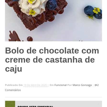
Bolo de chocolate com
creme de castanha de
caju
Publicado Em
19 De Abril De 2020 |
Em
Funcional
Por
Marco Gonzaga
|
2
Comentários