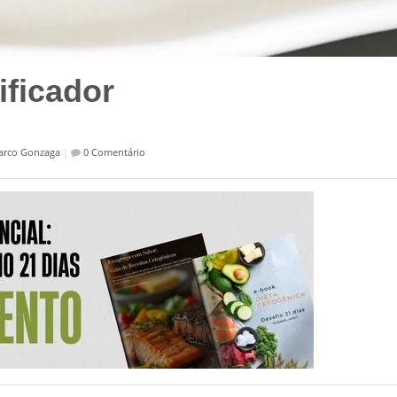
ificador
arco Gonzaga
|
0 Comentário