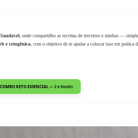
 Saudável
, onde compartilho as receitas de terceiros e minhas — simp
rb e cetogênica
, com o objetivo de te ajudar a colocar isso em prática d
COMBO KETO ESSENCIAL
— 2 e-books