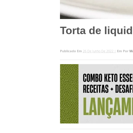
Torta de liquid
Publicado Em
26 De Junho De 2022 |
Em
Por
M