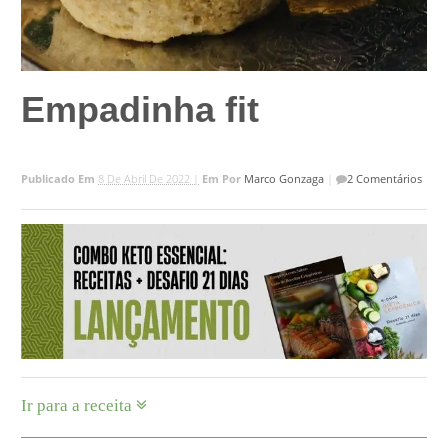
Empadinha fit
Publicado Em
8 De Abril De 2022 |
Em
Por
Marco Gonzaga
|
2 Comentários
Ir para a receita