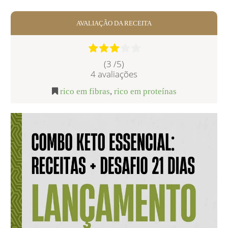
AVALIAÇÃO DA RECEITA
(3 /
5
)
4
avaliações
rico em fibras
,
rico em proteínas