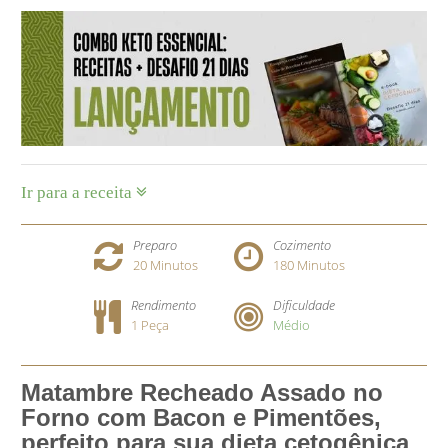
Ir para a receita
Preparo
Cozimento
20
Minutos
180
Minutos
Rendimento
Dificuldade
1 Peça
Médio
Matambre Recheado Assado no
Forno com Bacon e Pimentões,
perfeito para sua dieta cetogênica