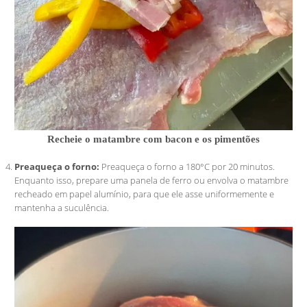
Recheie o matambre com bacon e os pimentões
Preaqueça o forno:
Preaqueça o forno a 180°C por 20 minutos.
Enquanto isso, prepare uma panela de ferro ou envolva o matambre
recheado em papel alumínio, para que ele asse uniformemente e
mantenha a suculência.