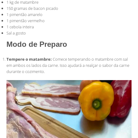
1 kg de matambre
150 gramas de bacon picado
1 pimentão amarelo
1 pimentão vermelho
1 cebola inteira
Sal a gosto
Modo de Preparo
Tempere o matambre:
Comece temperando o matambre com sal
em ambos os lados da carne. Isso ajudará a realçar o sabor da carne
durante o cozimento.