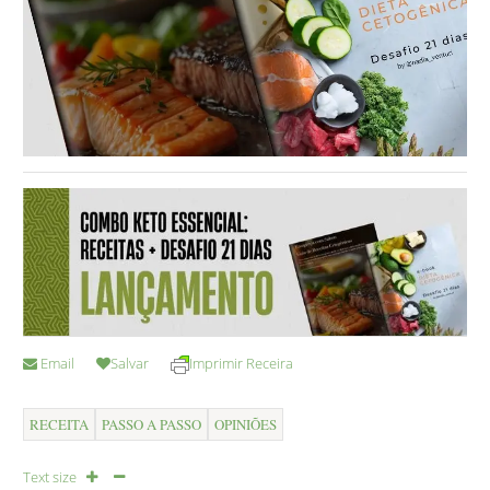
Email
Salvar
Imprimir Receira
RECEITA
PASSO A PASSO
OPINIÕES
Text size