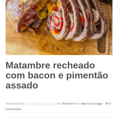
Matambre recheado
com bacon e pimentão
assado
Publicado Em
21 De Março De 2025 |
Em
Brasileira
Por
Marco Gonzaga
|
0
Comentário