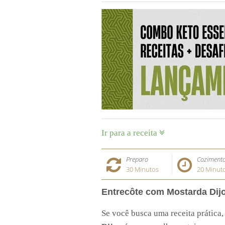
Ir para a receita
Preparo
Coziment
30
Minutos
20
Minut
Entrecôte com Mostarda Dijo
Se você busca uma receita prática