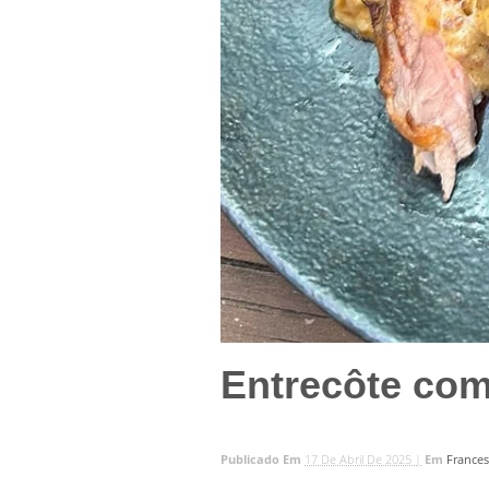
Entrecôte com
Publicado Em
17 De Abril De 2025 |
Em
France