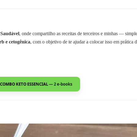
 Saudável
, onde compartilho as receitas de terceiros e minhas — simp
rb e cetogênica
, com o objetivo de te ajudar a colocar isso em prática d
COMBO KETO ESSENCIAL
— 2 e-books