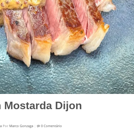
 Mostarda Dijon
sa
Por
Marco Gonzaga
|
0 Comentário