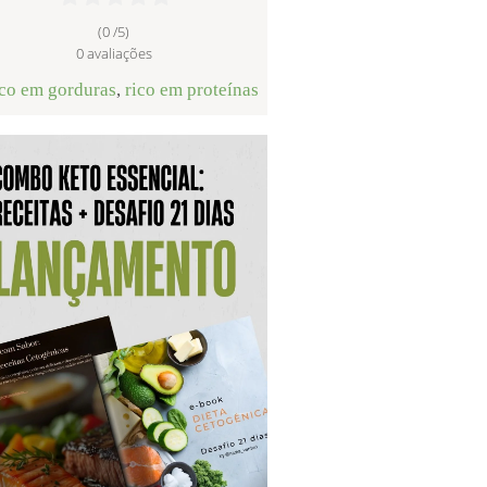
(0 /
5
)
0
avaliações
ico em gorduras
,
rico em proteínas