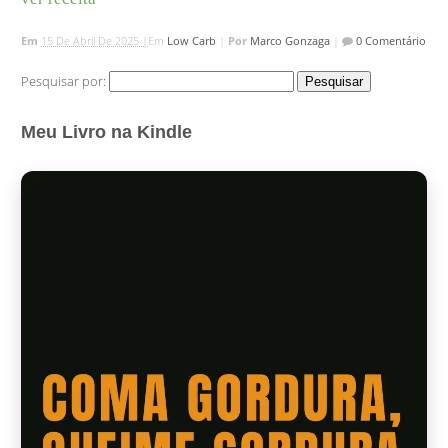
Em
15 De Abril De 2025 |
Em
Low Carb
|
Por
Marco Gonzaga
|
0 Comentário
Pesquisar por:
Meu Livro na Kindle