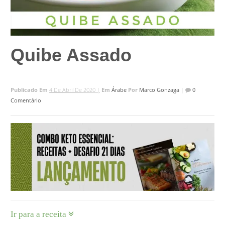
Quibe Assado
Publicado Em
4 De Abril De 2020 |
Em
Árabe
Por
Marco Gonzaga
|
0
Comentário
Ir para a receita