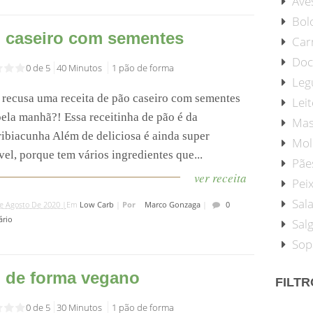
Ave
Bol
 caseiro com sementes
Car
Doc
0 de 5
40 Minutos
1 pão de forma
Leg
recusa uma receita de pão caseiro com sementes
Leit
pela manhã?! Essa receitinha de pão é da
Mas
ibiacunha Além de deliciosa é ainda super
Mol
el, porque tem vários ingredientes que...
Pãe
ver receita
Pei
Sal
e Agosto De 2020 |
Em
Low Carb
|
Por
Marco Gonzaga
|
0
rio
Sal
Sop
 de forma vegano
FILT
0 de 5
30 Minutos
1 pão de forma