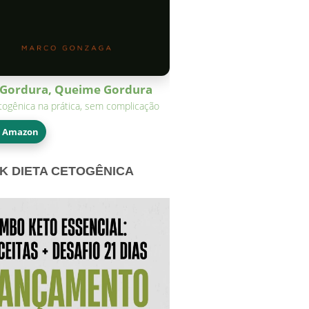
Gordura, Queime Gordura
togênica na prática, sem complicação
a Amazon
K DIETA CETOGÊNICA