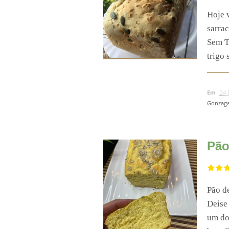
Hoje 
sarrac
Sem Tr
trigo 
Em
24 
Gonzag
Pão
Pão de
Deise
um do