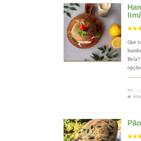
Ham
lim
Que t
hambú
Bela?
opções
Em
11 
0 Co
Pão