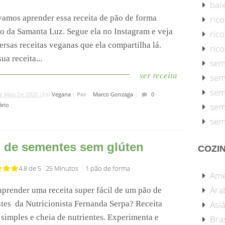
baix
vamos aprender essa receita de pão de forma
rico
o da Samanta Luz. Segue ela no Instagram e veja
ric
ersas receitas veganas que ela compartilha lá.
ric
ua receita...
sem
ver receita
sem
sem
e Maio De 2020 |
Em
Vegana
|
Por
Marco Gonzaga
|
0
rio
sem
sem
 de sementes sem glúten
COZI
4.8 de 5
25 Minutos
1 pão de forma
Ame
Ára
aprender uma receita super fácil de um pão de
tes da Nutricionista Fernanda Serpa? Receita
Asiá
 simples e cheia de nutrientes. Experimenta e
Bras