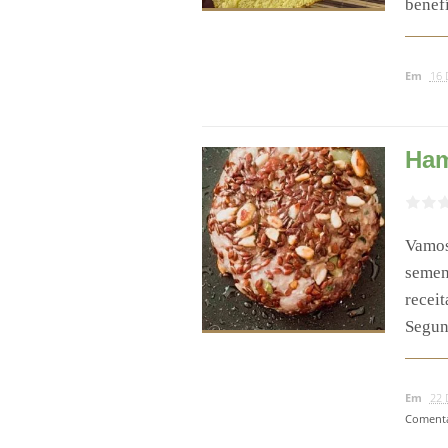
benefí
Em
16 
Ham
Vamos
semen
receit
Segund
Em
22 
Comentá