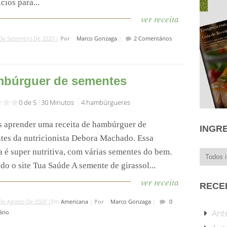
cios para...
ver receita
De Setembro De 2020 |
Por
Marco Gonzaga
|
2 Comentários
búrguer de sementes
0 de 5
30 Minutos
4 hambúrgueres
 aprender uma receita de hambúrguer de
INGR
tes da nutricionista Debora Machado. Essa
a é super nutritiva, com várias sementes do bem.
o o site Tua Saúde A semente de girassol...
ver receita
RECE
De Agosto De 2020 |
Em
Americana
|
Por
Marco Gonzaga
|
0
Ant
rio