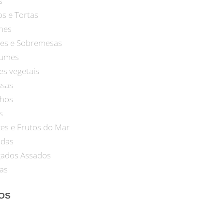
s
os e Tortas
nes
es e Sobremesas
umes
es vegetais
sas
hos
s
xes e Frutos do Mar
adas
gados Assados
as
ROS