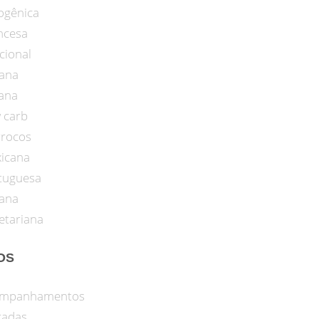
ogênica
ncesa
cional
iana
iana
 carb
rocos
icana
tuguesa
ana
etariana
OS
mpanhamentos
radas