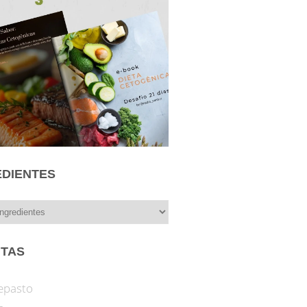
EDIENTES
ITAS
epasto