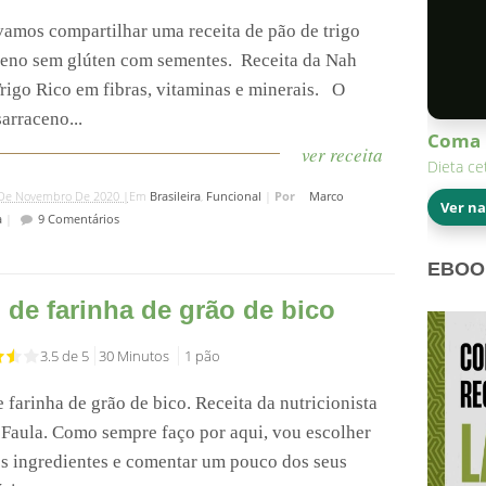
vamos compartilhar uma receita de pão de trigo
eno sem glúten com sementes.⁣⁣ ⁣⁣ Receita da Nah
igo ⁣⁣Rico em fibras, vitaminas e minerais. ⁣⁣ ⁣⁣ O
sarraceno...
Coma 
ver receita
Dieta ce
De Novembro De 2020 |
Em
Brasileira
,
Funcional
|
Por
Marco
Ver n
a
|
9 Comentários
EBOO
 de farinha de grão de bico
3.5 de 5
30 Minutos
1 pão
 farinha de grão de bico. Receita da nutricionista
 Faula. Como sempre faço por aqui, vou escolher
s ingredientes e comentar um pouco dos seus