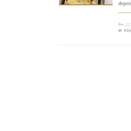
depois
Em
21 
0 Co