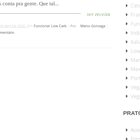
 conta pra gente. Que tal...
Cet
ver receita
Fra
Fun
De Abril De 2020 |
Em
Funcional
,
Low Carb
|
Por
Marco Gonzaga
|
Ind
mentário
Ital
Low
Mar
Mex
Por
Veg
Veg
PRAT
Aco
Ent