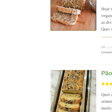
Hoje 
vegan
as div
Quer s
Em
6 D
Comentá
Pão
Quer 
semen
muito