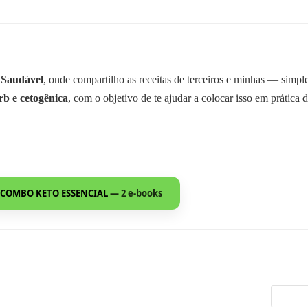
 Saudável
, onde compartilho as receitas de terceiros e minhas — simp
rb e cetogênica
, com o objetivo de te ajudar a colocar isso em prática d
COMBO KETO ESSENCIAL
— 2 e-books
Pesquisa
por: