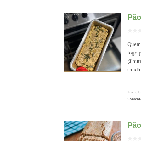
Pão
Quem 
logo 
@nutr
saudáv
Em
6 D
Comentá
Pão