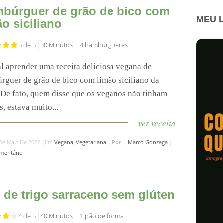
búrguer de grão de bico com
MEU L
ão siciliano
5 de 5
30 Minutos
4 hambúrgueres
al aprender uma receita deliciosa vegana de
rguer de grão de bico com limão siciliano da
 De fato, quem disse que os veganos não tinham
, estava muito...
ver receita
De Maio De 2022 |
Em
Vegana
,
Vegetariana
|
Por
Marco Gonzaga
|
mentário
 de trigo sarraceno sem glúten
4 de 5
40 Minutos
1 pão de forma