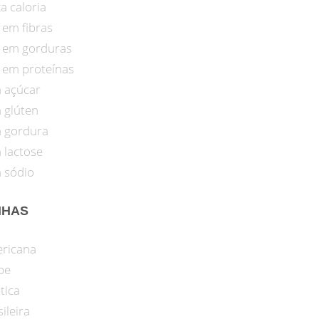
a caloria
 em fibras
o em gorduras
o em proteínas
 açúcar
 glúten
 gordura
 lactose
 sódio
NHAS
ricana
be
tica
ileira