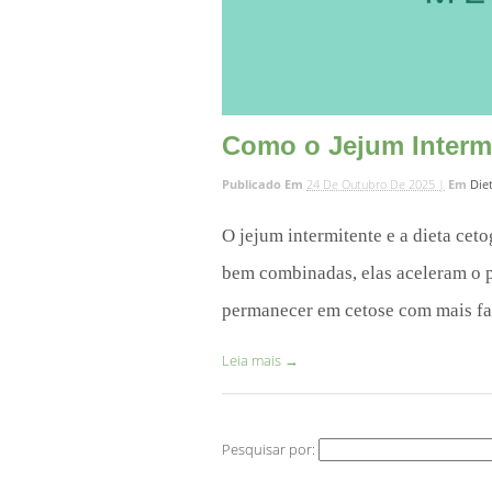
Como o Jejum Intermi
Publicado Em
24 De Outubro De 2025 |
Em
Die
O jejum intermitente e a dieta ce
bem combinadas, elas aceleram o p
permanecer em cetose com mais fac
Leia mais
→
Pesquisar por: