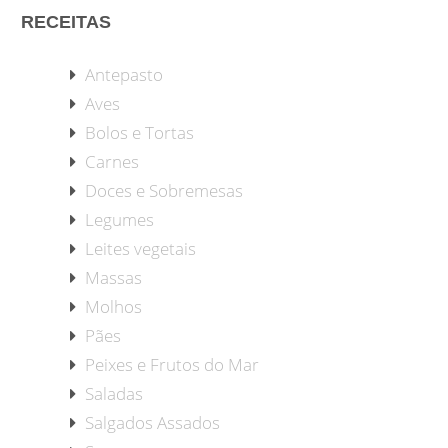
RECEITAS
Antepasto
Aves
Bolos e Tortas
Carnes
Doces e Sobremesas
Legumes
Leites vegetais
Massas
Molhos
Pães
Peixes e Frutos do Mar
Saladas
Salgados Assados