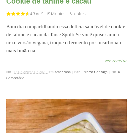
Cookie de tahine e cacau
4.3 de 5
15 Minutos
6 cookies
Bom dia compartilhando essa delícia saudável de cookie
de tahine e cacau da Taise Spolti⁣ Se você quiser ainda
uma versão vegana, troque o fermento por bicarbonato
mais limão na...
ver receita
Em
15 De Agosto De 2020 |
Em
Americana
|
Por
Marco Gonzaga
|
0
Comentário