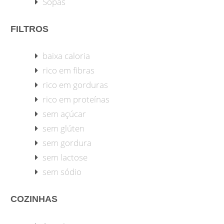
Sopas
FILTROS
baixa caloria
rico em fibras
rico em gorduras
rico em proteínas
sem açúcar
sem glúten
sem gordura
sem lactose
sem sódio
COZINHAS