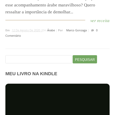
esse acompanhamento árabe maravilhoso? Quero
ressaltar a importância de demolhar...
ver receita
Em
12 De Agosto De 2020 |
Em
Árabe
|
Por
Marco Gonzaga
|
0
Comentário
Pesquisar
por:
MEU LIVRO NA KINDLE