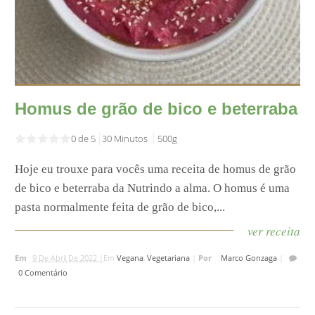
Homus de grão de bico e beterraba
0 de 5
30 Minutos
500g
Hoje eu trouxe para vocês uma receita de homus de grão
de bico e beterraba da Nutrindo a alma. O homus é uma
pasta normalmente feita de grão de bico,...
ver receita
Em
9 De Abril De 2022 |
Em
Vegana
,
Vegetariana
|
Por
Marco Gonzaga
|
0 Comentário