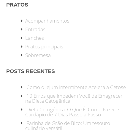
PRATOS
Acompanhamentos
Entradas
Lanches
Pratos principais
Sobremesa
POSTS RECENTES
Como o Jejum Intermitente Acelera a Cetose
10 Erros que Impedem Você de Emagrecer
na Dieta Cetogênica
Dieta Cetogênica: O Que É, Como Fazer e
Cardápio de 7 Dias Passo a Passo
Farinha de Grão de Bico: Um tesouro
culinário versátil