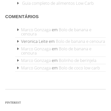
Guia completo de alimentos Low Carb
COMENTÁRIOS
Marco Gonzaga
em
Bolo de banana e
cenoura
Veronica Leite
em
Bolo de banana e cenoura
Marco Gonzaga
em
Bolo de banana e
cenoura
Marco Gonzaga
em
Bolinho de berinjela
Marco Gonzaga
em
Bolo de coco low carb
PINTEREST