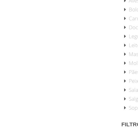
Ave
Bol
Car
Doc
Leg
Leit
Mas
Mol
Pãe
Pei
Sal
Sal
Sop
FILT