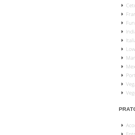
Cet
Fra
Fun
Ind
Ital
Low
Mar
Mex
Por
Veg
Veg
PRAT
Aco
Ent