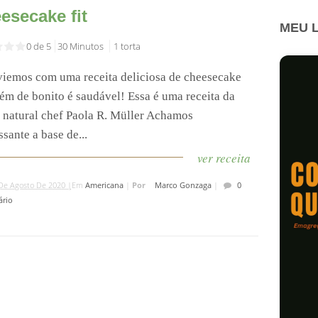
esecake fit
MEU L
0 de 5
30 Minutos
1 torta
viemos com uma receita deliciosa de cheesecake
lém de bonito é saudável! Essa é uma receita da
 natural chef Paola R. Müller Achamos
ssante a base de...
ver receita
De Agosto De 2020 |
Em
Americana
|
Por
Marco Gonzaga
|
0
rio