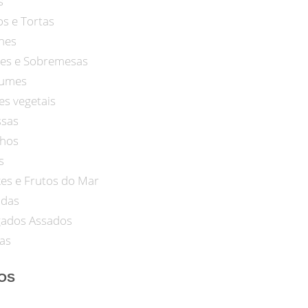
s
os e Tortas
nes
es e Sobremesas
umes
es vegetais
sas
hos
s
xes e Frutos do Mar
adas
gados Assados
as
ROS