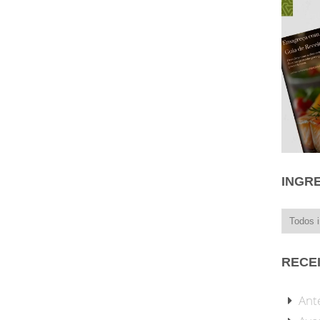
INGR
RECE
Ant