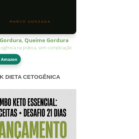
Gordura, Queime Gordura
togênica na prática, sem complicação
a Amazon
K DIETA CETOGÊNICA