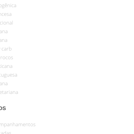
ogênica
ncesa
cional
iana
iana
 carb
rocos
icana
tuguesa
ana
etariana
OS
mpanhamentos
radas