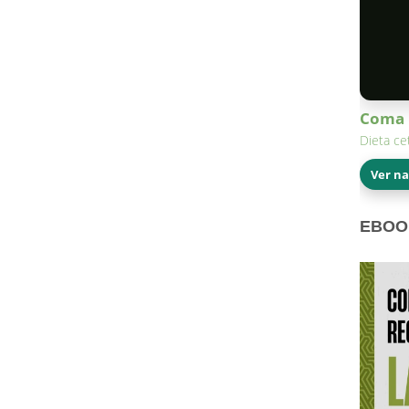
Coma 
Dieta ce
Ver n
EBOO