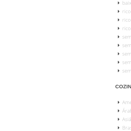
baix
rico
ric
ric
sem
sem
sem
sem
sem
COZI
Ame
Ára
Asiá
Bras