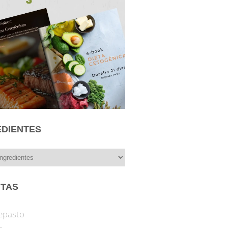
EDIENTES
ITAS
epasto