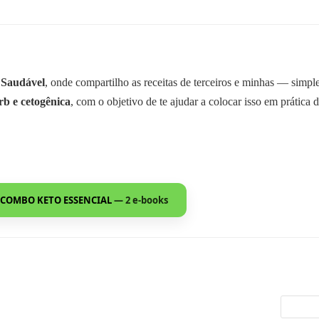
 Saudável
, onde compartilho as receitas de terceiros e minhas — simp
rb e cetogênica
, com o objetivo de te ajudar a colocar isso em prática d
COMBO KETO ESSENCIAL
— 2 e-books
Pesquisa
por: