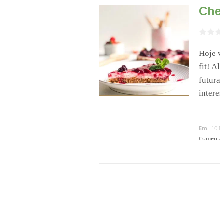
Che
Hoje 
fit! A
futura
intere
Em
10 
Comentá