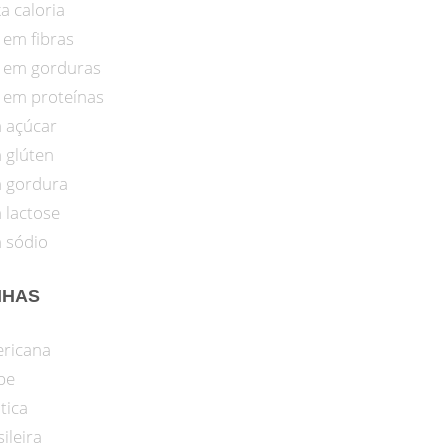
a caloria
 em fibras
o em gorduras
o em proteínas
 açúcar
 glúten
 gordura
 lactose
 sódio
NHAS
ricana
be
tica
ileira