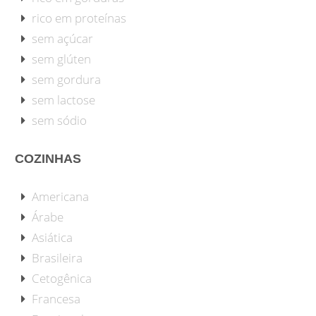
rico em proteínas
sem açúcar
sem glúten
sem gordura
sem lactose
sem sódio
COZINHAS
Americana
Árabe
Asiática
Brasileira
Cetogênica
Francesa