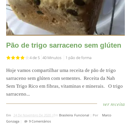
Pão de trigo sarraceno sem glúten
4 de 5
40 Minutos
1 pão de forma
Hoje vamos compartilhar uma receita de pão de trigo
sarraceno sem glúten com sementes.⁣⁣ ⁣⁣ Receita da Nah
Sem Trigo ⁣⁣Rico em fibras, vitaminas e minerais. ⁣⁣ ⁣⁣ O trigo
sarraceno...
ver receita
Em
24 De Novembro De 2020 |
Em
Brasileira
,
Funcional
|
Por
Marco
Gonzaga
|
9 Comentários