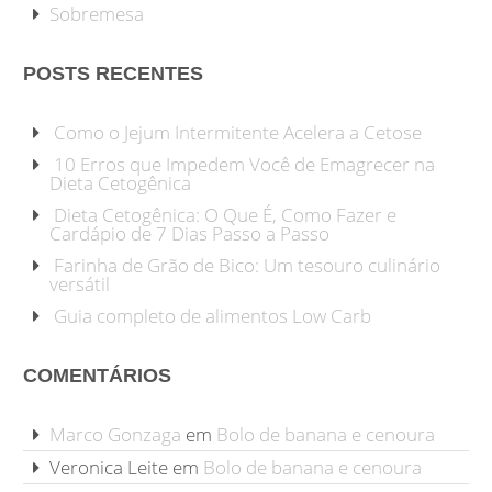
Sobremesa
POSTS RECENTES
Como o Jejum Intermitente Acelera a Cetose
10 Erros que Impedem Você de Emagrecer na
Dieta Cetogênica
Dieta Cetogênica: O Que É, Como Fazer e
Cardápio de 7 Dias Passo a Passo
Farinha de Grão de Bico: Um tesouro culinário
versátil
Guia completo de alimentos Low Carb
COMENTÁRIOS
Marco Gonzaga
em
Bolo de banana e cenoura
Veronica Leite
em
Bolo de banana e cenoura