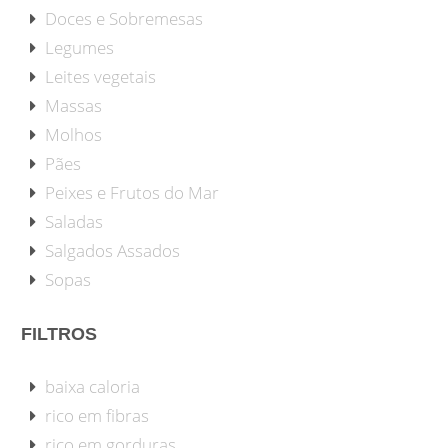
Doces e Sobremesas
Legumes
Leites vegetais
Massas
Molhos
Pães
Peixes e Frutos do Mar
Saladas
Salgados Assados
Sopas
FILTROS
baixa caloria
rico em fibras
rico em gorduras