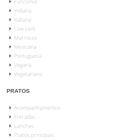
Funcional
Indiana
Italiana
Low carb
Marrocos
Mexicana
Portuguesa
Vegana
Vegetariana
PRATOS
Acompanhamentos
Entradas
Lanches
Pratos principais